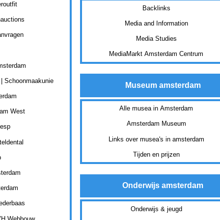
routfit
Backlinks
nauctions
Media and Information
anvragen
Media Studies
MediaMarkt Amsterdam Centrum
msterdam
 | Schoonmaakunie
Museum amsterdam
terdam
Alle musea in Amsterdam
dam West
Amsterdam Museum
eesp
Links over musea's in amsterdam
eldental
Tijden en prijzen
b
sterdam
Onderwijs amsterdam
terdam
ederbaas
Onderwijs & jeugd
JVH Webbouw