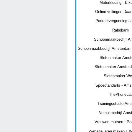
Motorkleding - Bike
Online veilingen Daa
Parkeervergunning a
Rabobank
Schoonmaakbedrijf A
Schoonmaakbedrijf Amsterdam
Slotenmaker Ams
Slotenmaker Amster
Slotenmaker W
Spoedtandarts - Amst
ThePhoneLa
Trainingsstudio Am
Verhuisbedrijf Ams
Vrouwen mutsen - Po
Website laten maken | 