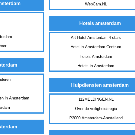
amsterdam
WebCam.NL
Hotels amsterdam
sterdam
Art Hotel Amsterdam 4-stars
toor
Hotel in Amsterdam Centrum
Hotels Amsterdam
msterdam
Hotels in Amsterdam
nderen
Hulpdiensten amsterdam
den in Amsterdam
112MELDINGEN.NL
terdam
Over de veiligheidsregio
P2000 Amsterdam-Amstelland
sterdam