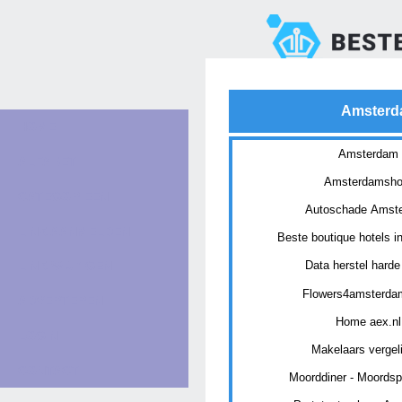
Amster
HOME
Amsterdam
ALFABET
Amsterdamsho
CATEGORIEËN
Autoschade Amst
LINK AANMELDEN
Beste boutique hotels i
LINK WIJZIGEN
Data herstel harde 
Flowers4amsterd
ADVERTEREN
Home aex.nl
LOGIN
Makelaars vergel
CONTACT
Moorddiner - Moordspe