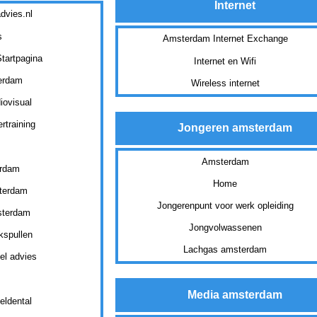
Internet
dvies.nl
s
Amsterdam Internet Exchange
tartpagina
Internet en Wifi
erdam
Wireless internet
iovisual
rtraining
Jongeren amsterdam
Amsterdam
erdam
Home
terdam
Jongerenpunt voor werk opleiding
sterdam
Jongvolwassenen
spullen
Lachgas amsterdam
el advies
Media amsterdam
eldental