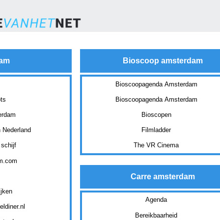
dam
Bioscoop amsterdam
Bioscoopagenda Amsterdam
ts
Bioscoopagenda Amsterdam
erdam
Bioscopen
n Nederland
Filmladder
schijf
The VR Cinema
am.com
Carre amsterdam
ijken
Agenda
ldiner.nl
Bereikbaarheid