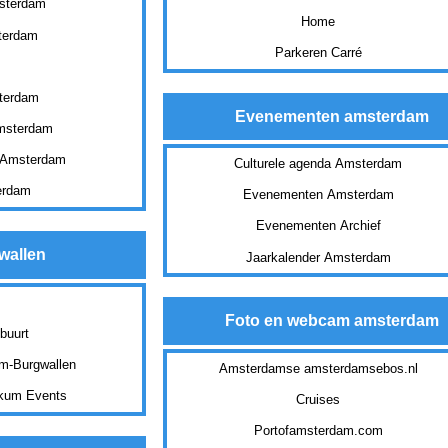
msterdam
Home
terdam
Parkeren Carré
sterdam
Evenementen amsterdam
Amsterdam
n Amsterdam
Culturele agenda Amsterdam
erdam
Evenementen Amsterdam
Evenementen Archief
wallen
Jaarkalender Amsterdam
Foto en webcam amsterdam
buurt
um-Burgwallen
Amsterdamse amsterdamsebos.nl
okum Events
Cruises
Portofamsterdam.com